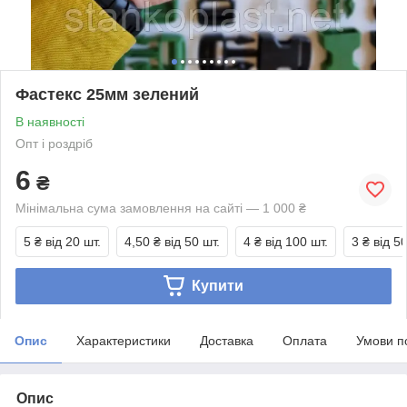
Фастекс 25мм зелений
В наявності
Опт і роздріб
6
₴
Мінімальна сума замовлення на сайті — 1 000 ₴
5 ₴
від 20 шт.
4,50 ₴
від 50 шт.
4 ₴
від 100 шт.
3 ₴
від 5
Купити
Опис
Характеристики
Доставка
Оплата
Умови п
Опис