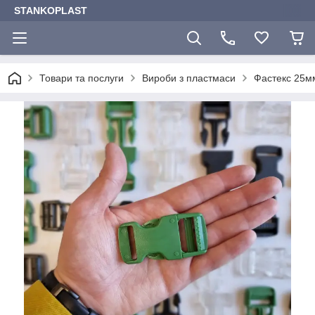
STANKOPLAST
Товари та послуги
Вироби з пластмаси
Фастекс 25м