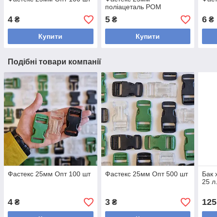
поліацеталь POM
4
5
6
₴
₴
₴
Купити
Купити
Подібні товари компанії
Фастекс 25мм Опт 100 шт
Фастекс 25мм Опт 500 шт
Бак 
25 л
4
3
125
₴
₴