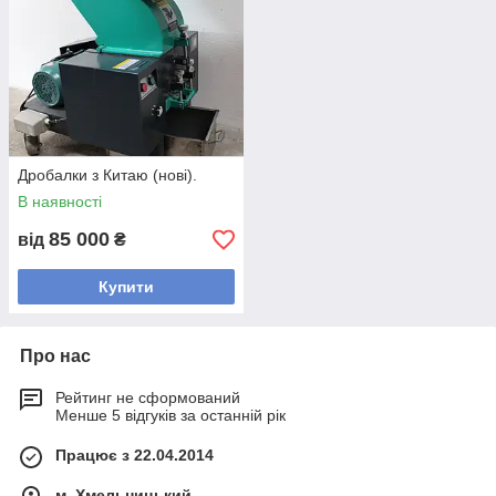
Дробарка PC 400
двигун 7.5 кВт.
завантажувальне вікно 245x400м
Ножі. - 12шт. рухомих.
- 2шт. нерухомих.
продуктивність до 400кг/год.
Також виготовляємо та заточуємо будь-які типи
Дробалки з Китаю (нові).
ножів до дробарок
В наявності
85 000
від
₴
Купити
Про нас
Рейтинг не сформований
Менше 5 відгуків за останній рік
Працює з 22.04.2014
м. Хмельницький