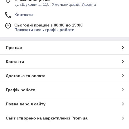
вул.Шухевича, 118, Хмельницький, Україна
Контакти
Сьогодні працює з 08:00 до 19:00
Показати весь графік роботи
Про нас
Переваги наших дробарок над конкурентною продукцією
• потовщені стінки корпусу, що знижують рівень шуму,
Контакти
зміцнюють конструкцію;
• міцні та довговічні чавунні колеса;
Доставка та оплата
• висока зносостійкість, гарантована якісними деталями;
• економія енергії;
Графік роботи
• виготовлений із нержавіючої сталі короб у комплекті;
• просте очищення.
Повна версія сайту
Сайт створено на маркетплейсі
Prom.ua