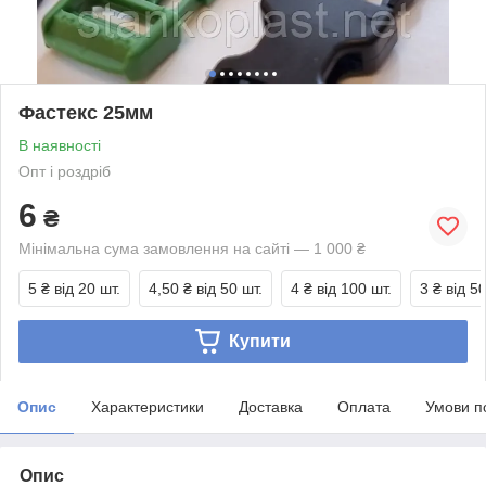
Фастекс 25мм
В наявності
Опт і роздріб
6
₴
Мінімальна сума замовлення на сайті — 1 000 ₴
5 ₴
від 20 шт.
4,50 ₴
від 50 шт.
4 ₴
від 100 шт.
3 ₴
від 5
Купити
Опис
Характеристики
Доставка
Оплата
Умови п
Опис