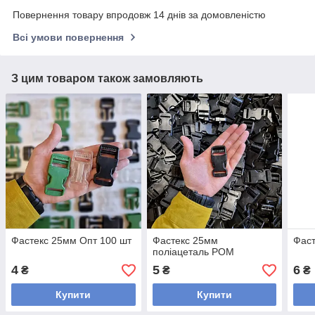
Повернення товару впродовж 14 днів за домовленістю
Всі умови повернення
З цим товаром також замовляють
Фастекс 25мм Опт 100 шт
Фастекс 25мм
Фаст
поліацеталь POM
4
5
6
₴
₴
₴
Купити
Купити