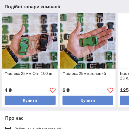
Подібні товари компанії
Фастекс 25мм Опт 100 шт
Фастекс 25мм зелений
Бак 
25 л
4
6
125
₴
₴
Купити
Купити
Про нас