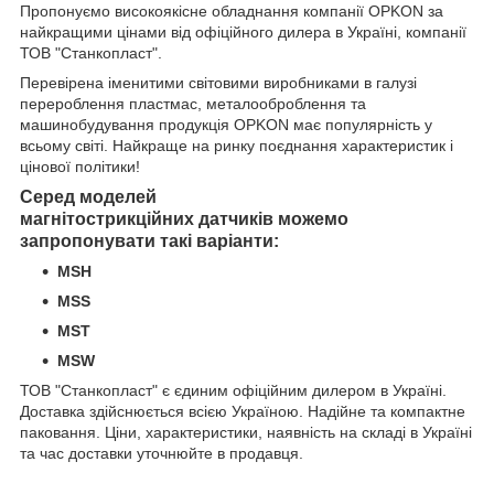
Пропонуємо високоякісне обладнання компанії OPKON за
найкращими цінами від офіційного дилера в Україні, компанії
ТОВ "Станкопласт".
Перевірена іменитими світовими виробниками в галузі
перероблення пластмас, металооброблення та
машинобудування продукція OPKON має популярність у
всьому світі. Найкраще на ринку поєднання характеристик і
цінової політики!
Серед моделей
магнітострикційних датчиків можемо
запропонувати такі варіанти:
MSH
MSS
MST
MSW
ТОВ "Станкопласт" є єдиним офіційним дилером в Україні.
Доставка здійснюється всією Україною. Надійне та компактне
паковання.
Ціни, характеристики, наявність на складі в Україні
та час доставки уточнюйте в продавця.