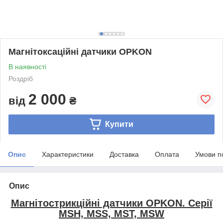
Магнітоксаційні датчики OPKON
В наявності
Роздріб
2 000
від
₴
Купити
Опис
Характеристики
Доставка
Оплата
Умови п
Опис
Магнітострикційні датчики OPKON. Серії
MSH, MSS, MST, MSW