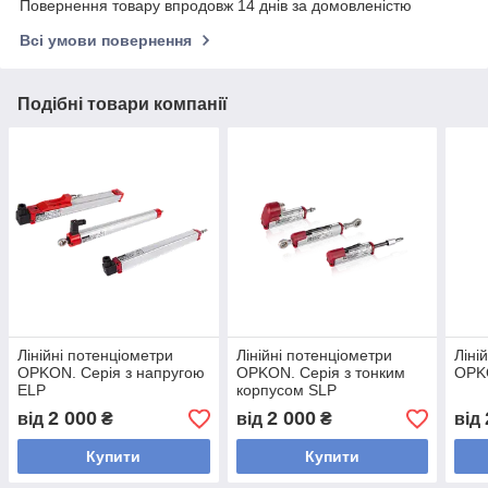
Повернення товару впродовж 14 днів за домовленістю
Всі умови повернення
Подібні товари компанії
Лінійні потенціометри
Лінійні потенціометри
Ліні
OPKON. Серія з напругою
OPKON. Серія з тонким
OPKO
ELP
корпусом SLP
2 000
2 000
від
₴
від
₴
від
Купити
Купити